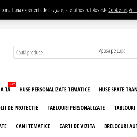
 o mai buna experienta de navigare, site-ul nostru foloseste
Cookie-uri
.
Am i
Te asteptam in Showroom eHuse.ro
. Constantin Brancusi Nr. 11 - Complex Potcoava, Sector 3 Titan - Bucur
Apasa pe Lupa
HOT
ZA TA
HUSE PERSONALIZATE TEMATICE
HUSE SPATE TRA
LII DE PROTECTIE
TABLOURI PERSONALIZATE
TABLOURI
ATE
CANI TEMATICE
CARTI DE VIZITA
BRELOCURI AU