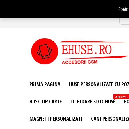
Sari
Pentru
la
Str
conținut
EHuse.ro –
EHuse.ro –
Huse
Site Oficial .
Personalizate
PRIMA PAGINA
HUSE PERSONALIZATE CU PO
Huse
Pentru Orice
Marca de
Personalizate
SUPER PRET
HUSE TIP CARTE
LICHIDARE STOC HUSE
FO
Telefon –
Diverse
Personalizari
MAGNETI PERSONALIZATI
CANI PERSONALIZ
– Accesorii
GSM