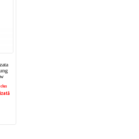
zata
sung
ew
clus
izată