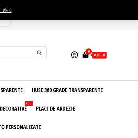
nteles!
esti
0
0,00
lei
NSPARENTE
HUSE 360 GRADE TRANSPARENTE
NOU
 DECORATIVE
PLACI DE ARDEZIE
TO PERSONALIZATE