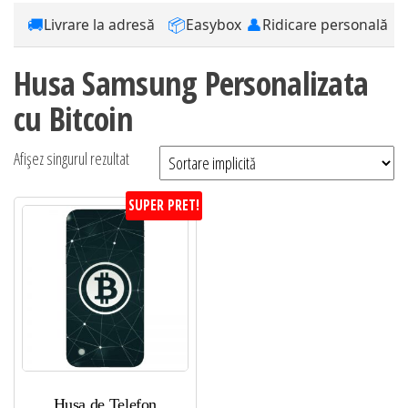
🚚
📦
👤
Livrare la adresă
Easybox
Ridicare personală
Husa Samsung Personalizata
cu Bitcoin
Afișez singurul rezultat
SUPER PRET!
Husa de Telefon