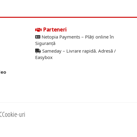
Parteneri
Netopia Payments – Plăți online în
Siguranță
Sameday – Livrare rapidă. Adresă /
Easybox
deo
C
Cookie-uri