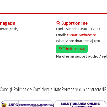
 magazin
Suport online
erar (cash)
Luni - Vineri: 10:00 - 17:00
Email:
contact@ehuse.ro
WhatsApp: doar mesaj text
Trimite mesaj
Nu oferim suport audio / vi
Condiții
Politica de Confidențialitate
Retragere din contract
ANP