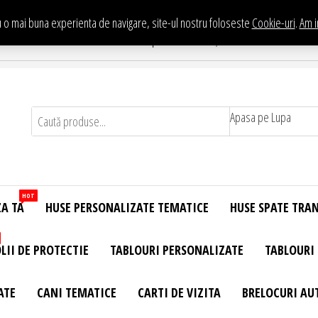
 o mai buna experienta de navigare, site-ul nostru foloseste
Cookie-uri
.
Am i
Te asteptam in Showroom eHuse.ro
. Constantin Brancusi Nr. 11 - Complex Potcoava, Sector 3 Titan - Bucur
Apasa pe Lupa
HOT
ZA TA
HUSE PERSONALIZATE TEMATICE
HUSE SPATE TRA
LII DE PROTECTIE
TABLOURI PERSONALIZATE
TABLOURI
ATE
CANI TEMATICE
CARTI DE VIZITA
BRELOCURI AU