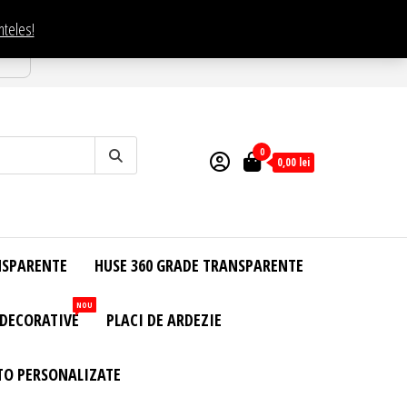
nteles!
esti
0
0,00
lei
NSPARENTE
HUSE 360 GRADE TRANSPARENTE
NOU
 DECORATIVE
PLACI DE ARDEZIE
TO PERSONALIZATE