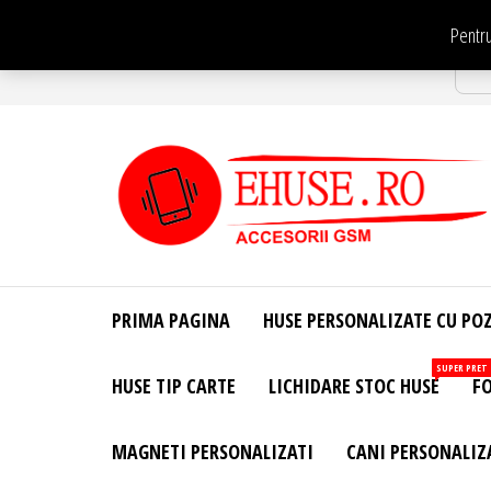
Sari
Pentru
la
Str
conținut
EHuse.ro –
EHuse.ro –
Huse
Site Oficial .
Personalizate
PRIMA PAGINA
HUSE PERSONALIZATE CU PO
Huse
Pentru Orice
Marca de
Personalizate
SUPER PRET
HUSE TIP CARTE
LICHIDARE STOC HUSE
FO
Telefon –
Diverse
Personalizari
MAGNETI PERSONALIZATI
CANI PERSONALIZ
– Accesorii
GSM