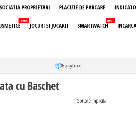
SOCIATIA PROPRIETARI
PLACUTE DE PARCARE
INDICATO
ITALIA
NOU!
OSMETICE
JOCURI SI JUCARII
SMARTWATCH
INCARCA
📦
Easybox
ata cu Baschet