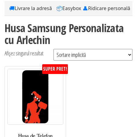
🚚
📦
👤
Livrare la adresă
Easybox
Ridicare personală
Husa Samsung Personalizata
cu Arlechin
Afișez singurul rezultat
SUPER PRET!
Husa de Telefon