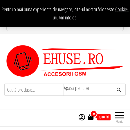
Sari
Pentru o mai buna experienta de navigare, site-ul nostru foloseste
Cookie-
la
Te asteptam in Showroom eHuse.ro
uri
.
Am inteles!
Str. Constantin Brancusi Nr. 11 - Complex Potcoava, Sector
conținut
3 Titan - Bucuresti
EHuse.ro – Site Oficial . Huse
EHuse.ro – Huse Personalizate Pentru
Apasa pe Lupa
Orice Marca de Telefon – Diverse
Personalizate
Personalizari – Accesorii GSM
0
0,00
lei
Meniu