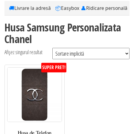
🚚
📦
👤
Livrare la adresă
Easybox
Ridicare personală
Husa Samsung Personalizata
Chanel
Afișez singurul rezultat
SUPER PRET!
Husa de Telefon