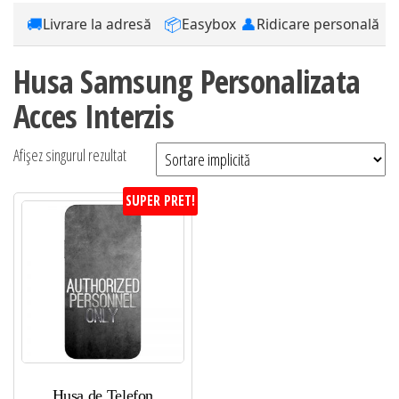
🚚
📦
👤
Livrare la adresă
Easybox
Ridicare personală
Husa Samsung Personalizata
Acces Interzis
Afișez singurul rezultat
SUPER PRET!
Husa de Telefon