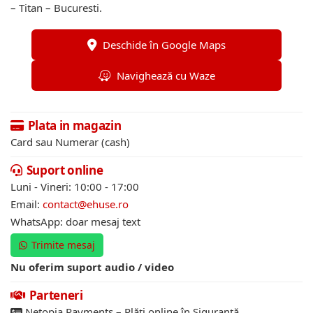
– Titan – Bucuresti.
Deschide în Google Maps
Navighează cu Waze
Plata in magazin
Card sau Numerar (cash)
Suport online
Luni - Vineri: 10:00 - 17:00
Email:
contact@ehuse.ro
WhatsApp: doar mesaj text
Trimite mesaj
Nu oferim suport audio / video
Parteneri
Netopia Payments – Plăți online în Siguranță