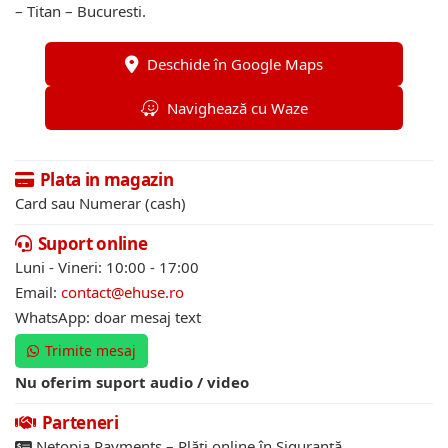
– Titan – Bucuresti.
Deschide în Google Maps
Navighează cu Waze
Plata in magazin
Card sau Numerar (cash)
Suport online
Luni - Vineri: 10:00 - 17:00
Email:
contact@ehuse.ro
WhatsApp: doar mesaj text
Trimite mesaj
Nu oferim suport audio / video
Parteneri
Netopia Payments – Plăți online în Siguranță