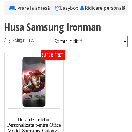
🚚
📦
👤
Livrare la adresă
Easybox
Ridicare personală
Husa Samsung Ironman
Afișez singurul rezultat
SUPER PRET!
Husa de Telefon
Personalizata pentru Orice
Model Samsung Galaxy –