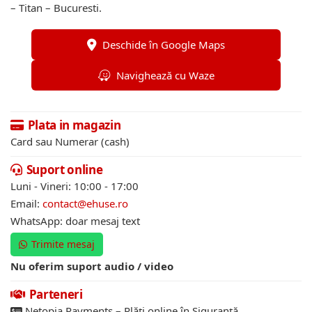
– Titan – Bucuresti.
Deschide în Google Maps
Navighează cu Waze
Plata in magazin
Card sau Numerar (cash)
Suport online
Luni - Vineri: 10:00 - 17:00
Email:
contact@ehuse.ro
WhatsApp: doar mesaj text
Trimite mesaj
Nu oferim suport audio / video
Parteneri
Netopia Payments – Plăți online în Siguranță