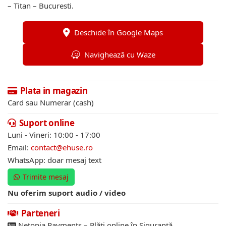
– Titan – Bucuresti.
Deschide în Google Maps
Navighează cu Waze
Plata in magazin
Card sau Numerar (cash)
Suport online
Luni - Vineri: 10:00 - 17:00
Email:
contact@ehuse.ro
WhatsApp: doar mesaj text
Trimite mesaj
Nu oferim suport audio / video
Parteneri
Netopia Payments – Plăți online în Siguranță