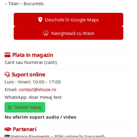
– Titan – Bucuresti.
Deschide în Google Maps
Navighează cu Waze
Plata in magazin
Card sau Numerar (cash)
Suport online
Luni - Vineri: 10:00 - 17:00
Email:
contact@ehuse.ro
WhatsApp: doar mesaj text
Trimite mesaj
Nu oferim suport audio / video
Parteneri
Netopia Payments – Plăți online în Siguranță