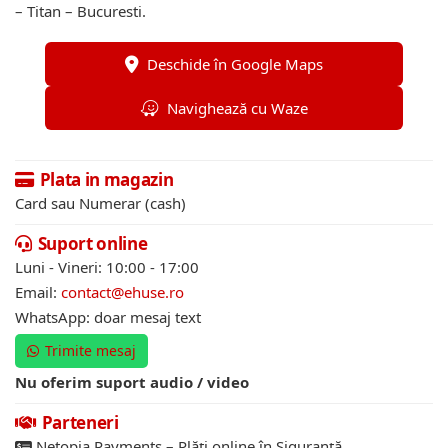
– Titan – Bucuresti.
Deschide în Google Maps
Navighează cu Waze
Plata in magazin
Card sau Numerar (cash)
Suport online
Luni - Vineri: 10:00 - 17:00
Email:
contact@ehuse.ro
WhatsApp: doar mesaj text
Trimite mesaj
Nu oferim suport audio / video
Parteneri
Netopia Payments – Plăți online în Siguranță