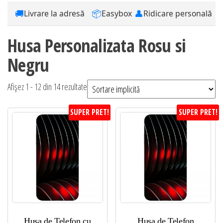
🚚
📦
👤
Livrare la adresă
Easybox
Ridicare personală
Husa Personalizata Rosu si
Negru
Afișez 1 - 12 din 14 rezultate
SUPER PRET!
SUPER PRET!
Husa de Telefon cu
Husa de Telefon