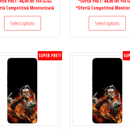
PER PRET:
44,00
lei
*SUPER PRET:
44,00
lei
TVA Inclus
TVA In
rtă Competitivă Monitorizată
*Ofertă Competitivă Monitor
Select options
Select options
SUPER PRET!
SUP