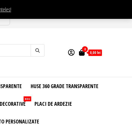
nteles!
esti
0
0,00
lei
NSPARENTE
HUSE 360 GRADE TRANSPARENTE
NOU
 DECORATIVE
PLACI DE ARDEZIE
TO PERSONALIZATE