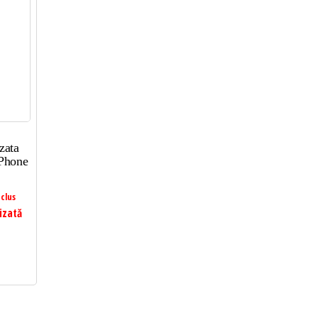
zata
iPhone
clus
izată