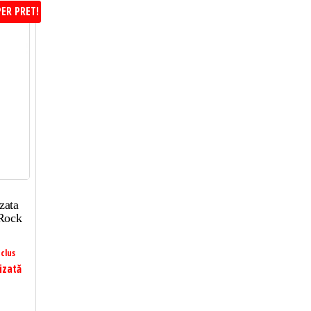
ER PRET!
zata
 Rock
clus
izată