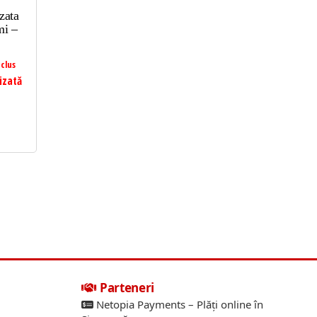
zata
mi –
clus
izată
Parteneri
Netopia Payments – Plăți online în