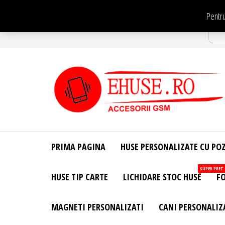
Sari
Pentru
la
Str
conținut
EHuse.ro –
EHuse.ro –
Huse
Site Oficial .
Personalizate
PRIMA PAGINA
HUSE PERSONALIZATE CU PO
Huse
Pentru Orice
Marca de
Personalizate
SUPER PRET
HUSE TIP CARTE
LICHIDARE STOC HUSE
FO
Telefon –
Diverse
Personalizari
MAGNETI PERSONALIZATI
CANI PERSONALIZ
– Accesorii
GSM