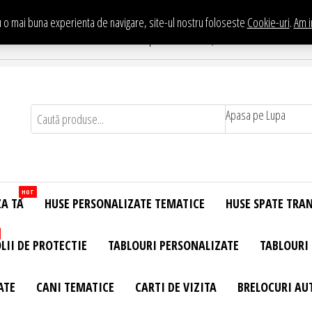
 o mai buna experienta de navigare, site-ul nostru foloseste
Cookie-uri
.
Am i
Te asteptam in Showroom eHuse.ro
. Constantin Brancusi Nr. 11 - Complex Potcoava, Sector 3 Titan - Bucur
Apasa pe Lupa
HOT
ZA TA
HUSE PERSONALIZATE TEMATICE
HUSE SPATE TRA
LII DE PROTECTIE
TABLOURI PERSONALIZATE
TABLOURI
ATE
CANI TEMATICE
CARTI DE VIZITA
BRELOCURI AU