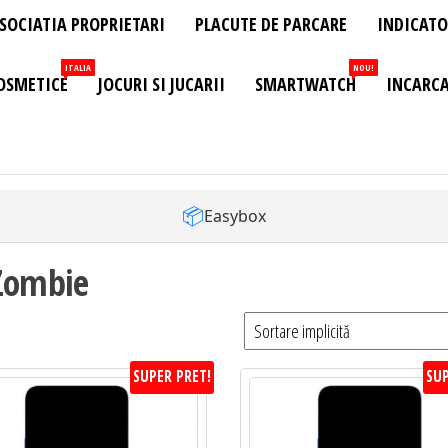
SOCIATIA PROPRIETARI
PLACUTE DE PARCARE
INDICATO
ITALIA
NOU!
OSMETICE
JOCURI SI JUCARII
SMARTWATCH
INCARCA
📦
Easybox
 Zombie
SUPER PRET!
SUP