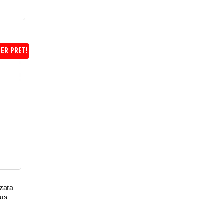
ER PRET!
zata
us –