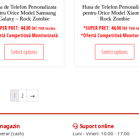
a de Telefon Personalizata
Husa de Telefon Personali
tru Orice Model Samsung
pentru Orice Model Xiao
Galaxy – Rock Zombie
Rock Zombie
PER PRET:
44,00
lei
*SUPER PRET:
44,00
lei
TVA Inclus
TVA In
rtă Competitivă Monitorizată
*Ofertă Competitivă Monitor
Select options
Select options
1
2
→
 magazin
Suport online
erar (cash)
Luni - Vineri: 10:00 - 17:00