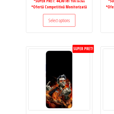
*SUPER PRET:
44,00
lei
*SU
TVA Inclus
*Ofertă Competitivă Monitorizată
*Ofe
Select options
SUPER PRET!