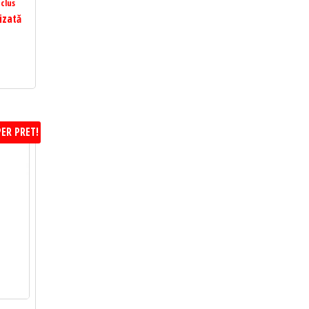
clus
izată
ER PRET!