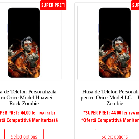
SUPER PRET!
SUP
a de Telefon Personalizata
Husa de Telefon Personali
tru Orice Model Huawei –
pentru Orice Model LG –
Rock Zombie
Zombie
PER PRET:
44,00
lei
*SUPER PRET:
44,00
lei
TVA Inclus
TVA In
rtă Competitivă Monitorizată
*Ofertă Competitivă Monitor
Select options
Select options