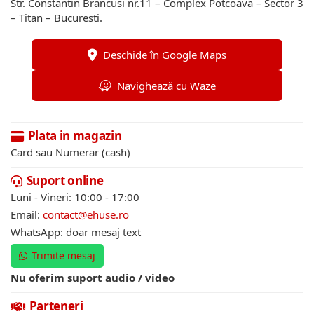
Str. Constantin Brancusi nr.11 – Complex Potcoava – Sector 3
– Titan – Bucuresti.
Deschide în Google Maps
Navighează cu Waze
Plata in magazin
Card sau Numerar (cash)
Suport online
Luni - Vineri: 10:00 - 17:00
Email:
contact@ehuse.ro
WhatsApp: doar mesaj text
Trimite mesaj
Nu oferim suport audio / video
Parteneri