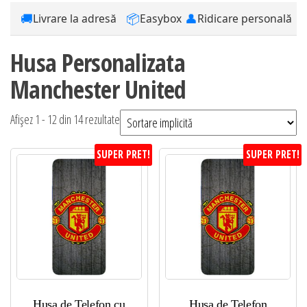
🚚
📦
👤
Livrare la adresă
Easybox
Ridicare personală
Husa Personalizata
Manchester United
Afișez 1 - 12 din 14 rezultate
SUPER PRET!
SUPER PRET!
Husa de Telefon cu
Husa de Telefon