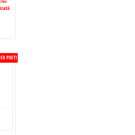
clus
izată
ER PRET!