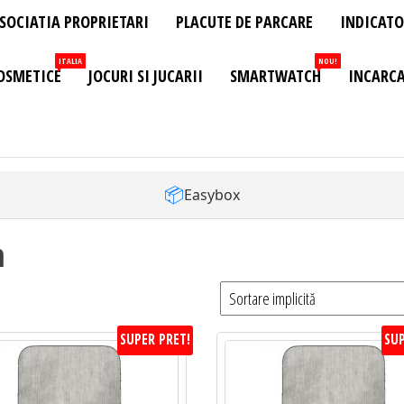
SOCIATIA PROPRIETARI
PLACUTE DE PARCARE
INDICATO
ITALIA
NOU!
OSMETICE
JOCURI SI JUCARII
SMARTWATCH
INCARCA
📦
Easybox
n
SUPER PRET!
SUP