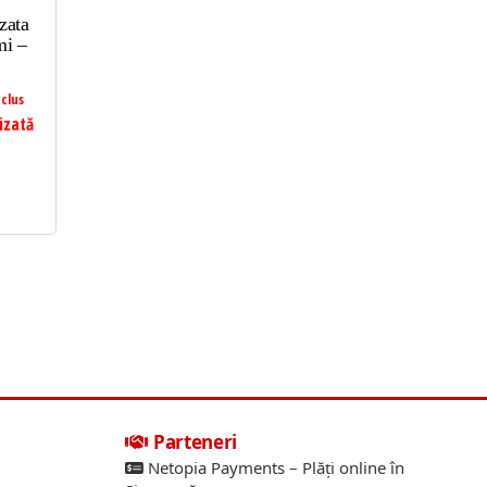
zata
mi –
clus
izată
Parteneri
Netopia Payments – Plăți online în