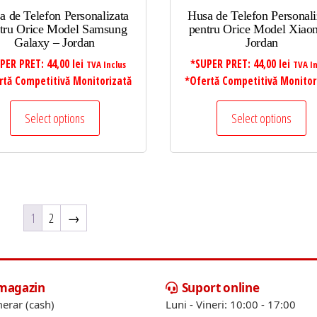
a de Telefon Personalizata
Husa de Telefon Personali
tru Orice Model Samsung
pentru Orice Model Xiao
Galaxy – Jordan
Jordan
PER PRET:
44,00
lei
*SUPER PRET:
44,00
lei
TVA Inclus
TVA In
rtă Competitivă Monitorizată
*Ofertă Competitivă Monitor
Select options
Select options
1
2
→
 magazin
Suport online
erar (cash)
Luni - Vineri: 10:00 - 17:00