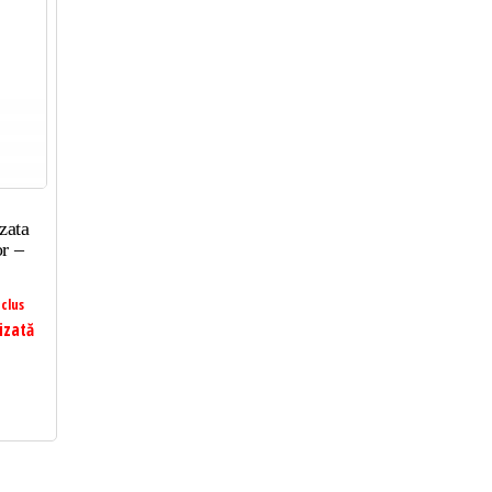
zata
r –
clus
izată