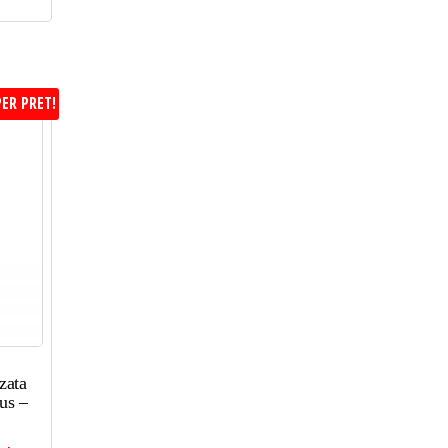
ER PRET!
zata
us –