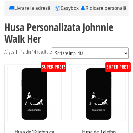
🚚
📦
👤
Livrare la adresă
Easybox
Ridicare personală
Husa Personalizata Johnnie
Walk Her
Afișez 1 - 12 din 14 rezultate
SUPER PRET!
SUPER PRET!
Husa de Telefon cu
Husa de Telefon