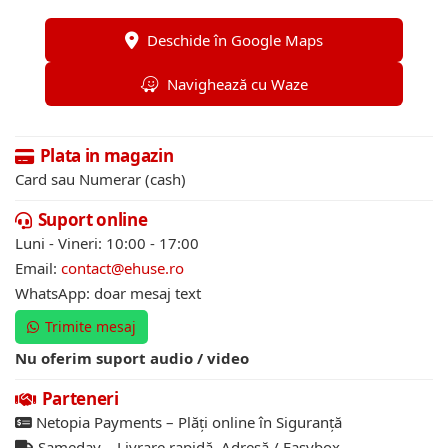
Deschide în Google Maps
Navighează cu Waze
Plata in magazin
Card sau Numerar (cash)
Suport online
Luni - Vineri: 10:00 - 17:00
Email:
contact@ehuse.ro
WhatsApp: doar mesaj text
Trimite mesaj
Nu oferim suport audio / video
Parteneri
Netopia Payments – Plăți online în Siguranță
Sameday – Livrare rapidă. Adresă / Easybox