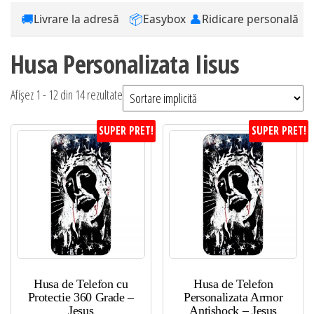
🚚
📦
👤
Livrare la adresă
Easybox
Ridicare personală
Husa Personalizata Iisus
Afișez 1 - 12 din 14 rezultate
SUPER PRET!
SUPER PRET!
Husa de Telefon cu
Husa de Telefon
Protectie 360 Grade –
Personalizata Armor
Jesus
Antishock – Jesus