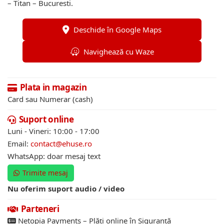
– Titan – Bucuresti.
Deschide în Google Maps
Navighează cu Waze
Plata in magazin
Card sau Numerar (cash)
Suport online
Luni - Vineri: 10:00 - 17:00
Email:
contact@ehuse.ro
WhatsApp: doar mesaj text
Trimite mesaj
Nu oferim suport audio / video
Parteneri
Netopia Payments – Plăți online în Siguranță