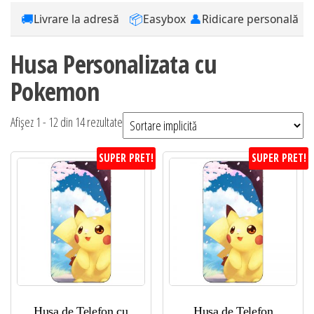
🚚
📦
👤
Livrare la adresă
Easybox
Ridicare personală
Husa Personalizata cu
Pokemon
Afișez 1 - 12 din 14 rezultate
SUPER PRET!
SUPER PRET!
Husa de Telefon cu
Husa de Telefon