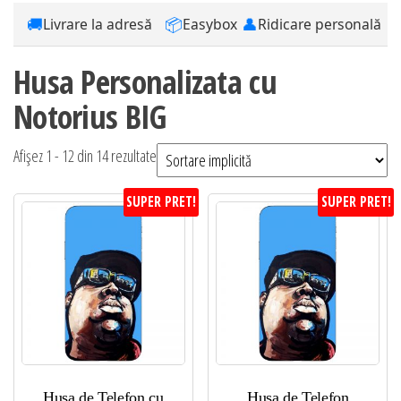
🚚
📦
👤
Livrare la adresă
Easybox
Ridicare personală
Husa Personalizata cu
Notorius BIG
Afișez 1 - 12 din 14 rezultate
SUPER PRET!
SUPER PRET!
Husa de Telefon cu
Husa de Telefon