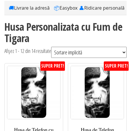
🚚
📦
👤
Livrare la adresă
Easybox
Ridicare personală
Husa Personalizata cu Fum de
Tigara
Afișez 1 - 12 din 14 rezultate
SUPER PRET!
SUPER PRET!
Husa de Telefon cu
Husa de Telefon