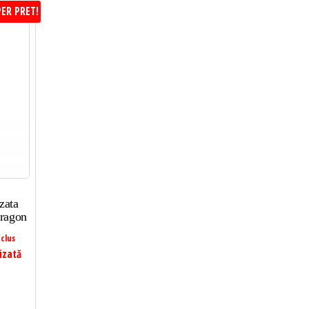
ER PRET!
zata
ragon
clus
izată