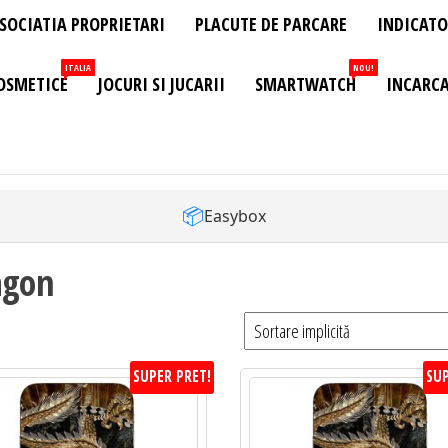
SOCIATIA PROPRIETARI
PLACUTE DE PARCARE
INDICATO
ITALIA
NOU!
OSMETICE
JOCURI SI JUCARII
SMARTWATCH
INCARCA
📦
Easybox
agon
SUPER PRET!
SUP