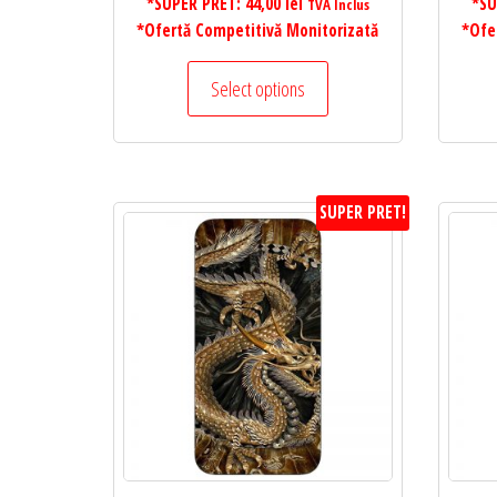
*SUPER PRET:
44,00
lei
*SU
TVA Inclus
*Ofertă Competitivă Monitorizată
*Ofe
Select options
SUPER PRET!