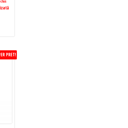
clus
izată
ER PRET!