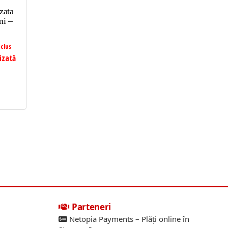
zata
mi –
clus
izată
Parteneri
Netopia Payments – Plăți online în