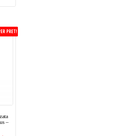
ER PRET!
zata
us –