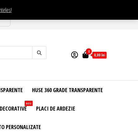
nteles!
esti
0
0,00
lei
NSPARENTE
HUSE 360 GRADE TRANSPARENTE
NOU
 DECORATIVE
PLACI DE ARDEZIE
TO PERSONALIZATE