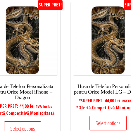
SUPER PRET!
SUP
a de Telefon Personalizata
Husa de Telefon Personali
tru Orice Model iPhone –
pentru Orice Model LG – D
Dragon
*SUPER PRET:
44,00
lei
TVA In
PER PRET:
44,00
lei
TVA Inclus
*Ofertă Competitivă Monitor
rtă Competitivă Monitorizată
Select options
Select options