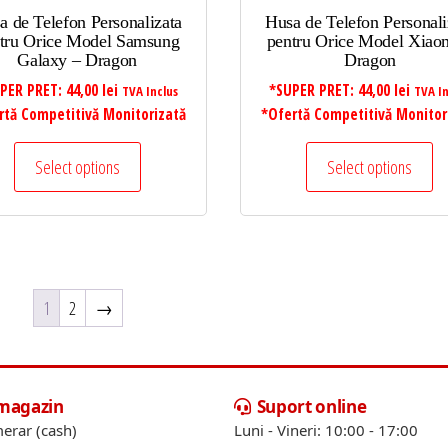
a de Telefon Personalizata
Husa de Telefon Personali
tru Orice Model Samsung
pentru Orice Model Xiao
Galaxy – Dragon
Dragon
PER PRET:
44,00
lei
*SUPER PRET:
44,00
lei
TVA Inclus
TVA In
rtă Competitivă Monitorizată
*Ofertă Competitivă Monitor
Select options
Select options
1
2
→
 magazin
Suport online
erar (cash)
Luni - Vineri: 10:00 - 17:00