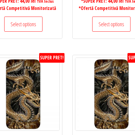
PER PRET:
44,00
lei
*SUPER PRET:
44,00
lei
TVA Inclus
TVA In
rtă Competitivă Monitorizată
*Ofertă Competitivă Monitor
Select options
Select options
SUPER PRET!
SUP