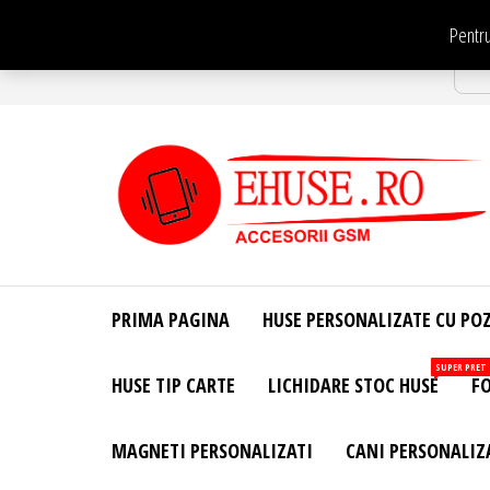
Sari
Pentru
la
Str
conținut
EHuse.ro –
EHuse.ro –
Huse
Site Oficial .
Personalizate
PRIMA PAGINA
HUSE PERSONALIZATE CU PO
Huse
Pentru Orice
Marca de
Personalizate
SUPER PRET
HUSE TIP CARTE
LICHIDARE STOC HUSE
FO
Telefon –
Diverse
Personalizari
MAGNETI PERSONALIZATI
CANI PERSONALIZ
– Accesorii
GSM