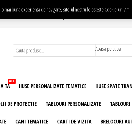
 o mai buna experienta de navigare, site-ul nostru foloseste
Cookie-uri
.
Am i
Te asteptam in Showroom eHuse.ro
. Constantin Brancusi Nr. 11 - Complex Potcoava, Sector 3 Titan - Bucur
Apasa pe Lupa
HOT
ZA TA
HUSE PERSONALIZATE TEMATICE
HUSE SPATE TRA
LII DE PROTECTIE
TABLOURI PERSONALIZATE
TABLOURI
ATE
CANI TEMATICE
CARTI DE VIZITA
BRELOCURI AU