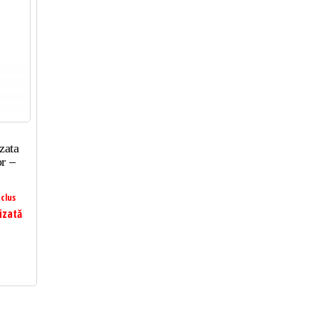
zata
r –
clus
izată