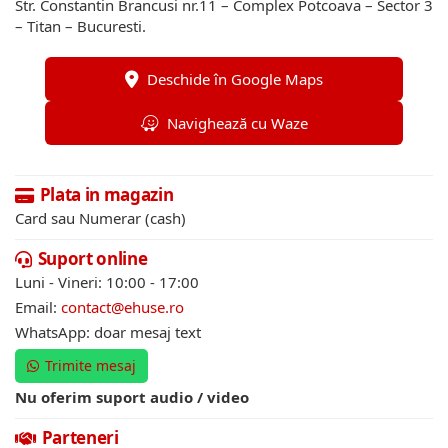
Str. Constantin Brancusi nr.11 – Complex Potcoava – Sector 3
– Titan – Bucuresti.
Deschide în Google Maps
Navighează cu Waze
Plata in magazin
Card sau Numerar (cash)
Suport online
Luni - Vineri: 10:00 - 17:00
Email:
contact@ehuse.ro
WhatsApp: doar mesaj text
Trimite mesaj
Nu oferim suport audio / video
Parteneri