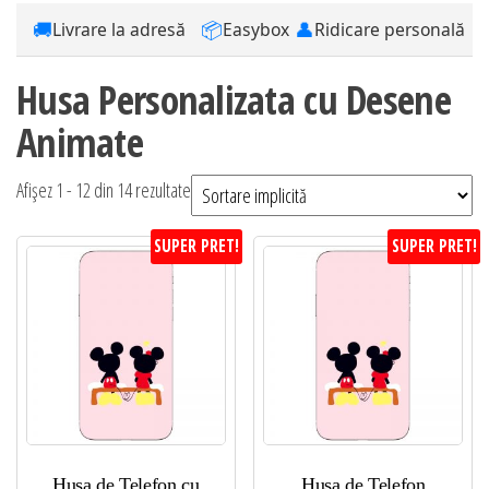
🚚
📦
👤
Livrare la adresă
Easybox
Ridicare personală
Husa Personalizata cu Desene
Animate
Afișez 1 - 12 din 14 rezultate
SUPER PRET!
SUPER PRET!
Husa de Telefon cu
Husa de Telefon