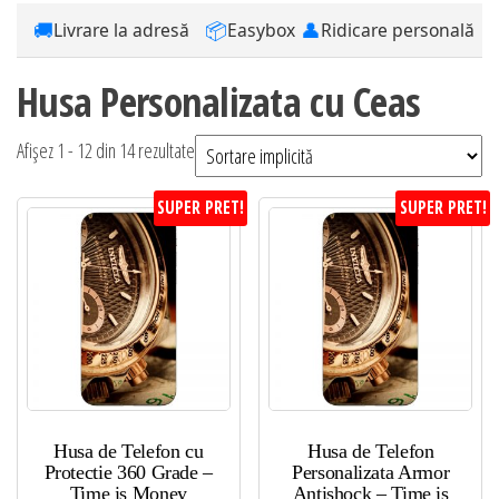
🚚
📦
👤
Livrare la adresă
Easybox
Ridicare personală
Husa Personalizata cu Ceas
Afișez 1 - 12 din 14 rezultate
SUPER PRET!
SUPER PRET!
Husa de Telefon cu
Husa de Telefon
Protectie 360 Grade –
Personalizata Armor
Time is Money
Antishock – Time is