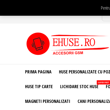
Sari
Pentru
la
Str
conținut
EHuse.ro –
EHuse.ro –
Huse
Site Oficial .
Personalizate
PRIMA PAGINA
HUSE PERSONALIZATE CU PO
Huse
Pentru Orice
Marca de
Personalizate
SUPER PRET
HUSE TIP CARTE
LICHIDARE STOC HUSE
FO
Telefon –
Diverse
Personalizari
MAGNETI PERSONALIZATI
CANI PERSONALIZ
– Accesorii
GSM