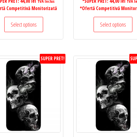
PER PRET:
44,00
lei
*SUPER PRET:
44,00
lei
TVA Inclus
TVA In
rtă Competitivă Monitorizată
*Ofertă Competitivă Monitor
Select options
Select options
SUPER PRET!
SUP