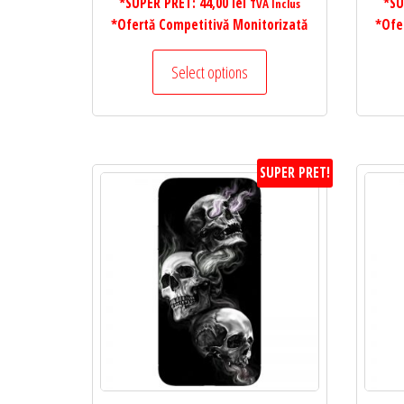
*SUPER PRET:
44,00
lei
*SU
TVA Inclus
*Ofertă Competitivă Monitorizată
*Ofe
Select options
SUPER PRET!