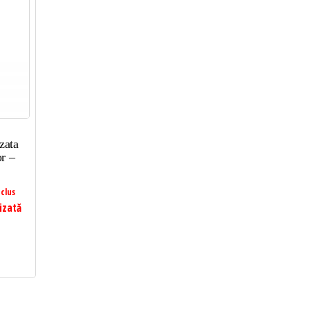
zata
r –
clus
izată