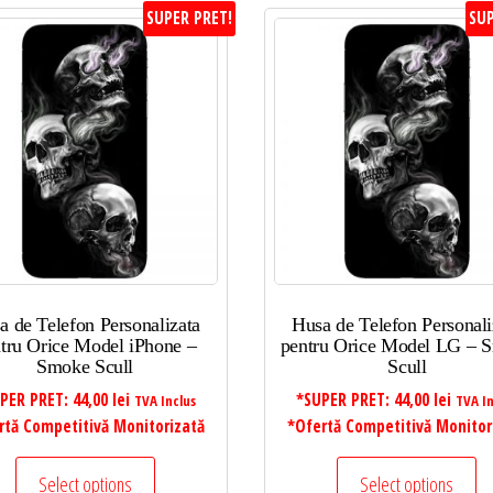
SUPER PRET!
SUP
a de Telefon Personalizata
Husa de Telefon Personali
tru Orice Model iPhone –
pentru Orice Model LG – 
Smoke Scull
Scull
PER PRET:
44,00
lei
*SUPER PRET:
44,00
lei
TVA Inclus
TVA In
rtă Competitivă Monitorizată
*Ofertă Competitivă Monitor
Select options
Select options