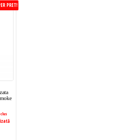
ER PRET!
zata
Smoke
clus
izată