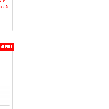
clus
izată
ER PRET!