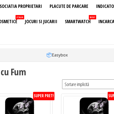
SOCIATIA PROPRIETARI
PLACUTE DE PARCARE
INDICATO
ITALIA
NOU!
OSMETICE
JOCURI SI JUCARII
SMARTWATCH
INCARCA
📦
Easybox
i cu Fum
SUPER PRET!
SUP