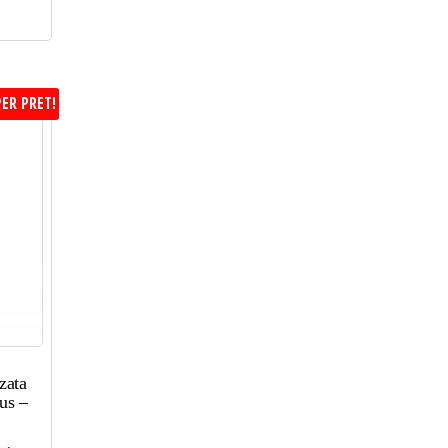
ER PRET!
zata
us –