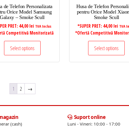
a de Telefon Personalizata
Husa de Telefon Personali
tru Orice Model Samsung
pentru Orice Model Xiao
Galaxy – Smoke Scull
Smoke Scull
PER PRET:
44,00
lei
*SUPER PRET:
44,00
lei
TVA Inclus
TVA In
rtă Competitivă Monitorizată
*Ofertă Competitivă Monitor
Select options
Select options
1
2
→
 magazin
Suport online
erar (cash)
Luni - Vineri: 10:00 - 17:00