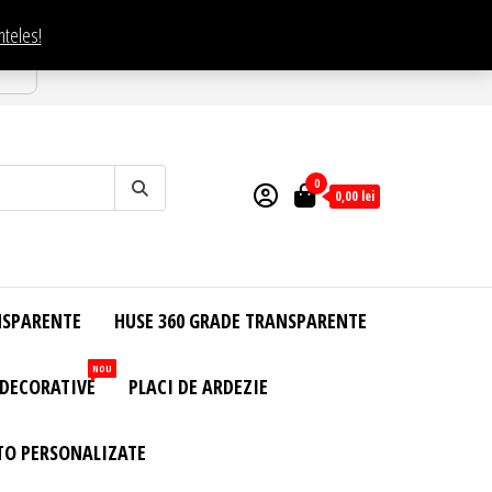
nteles!
esti
0
0,00
lei
NSPARENTE
HUSE 360 GRADE TRANSPARENTE
NOU
 DECORATIVE
PLACI DE ARDEZIE
TO PERSONALIZATE