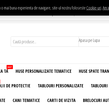
 o mai buna experienta de navigare, site-ul nostru foloseste
Cookie-uri
.
Am i
Te asteptam in Showroom eHuse.ro
. Constantin Brancusi Nr. 11 - Complex Potcoava, Sector 3 Titan - Bucur
Apasa pe Lupa
HOT
ZA TA
HUSE PERSONALIZATE TEMATICE
HUSE SPATE TRA
LII DE PROTECTIE
TABLOURI PERSONALIZATE
TABLOURI
ATE
CANI TEMATICE
CARTI DE VIZITA
BRELOCURI AU