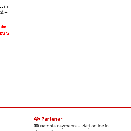
zata
mi –
clus
izată
Parteneri
Netopia Payments – Plăți online în