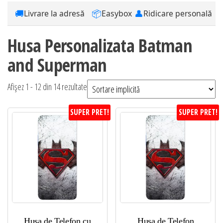
🚚
📦
👤
Livrare la adresă
Easybox
Ridicare personală
Husa Personalizata Batman
and Superman
Afișez 1 - 12 din 14 rezultate
SUPER PRET!
SUPER PRET!
Husa de Telefon cu
Husa de Telefon