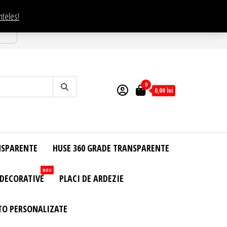
nteles!
esti
0
0,00
lei
NSPARENTE
HUSE 360 GRADE TRANSPARENTE
NOU
 DECORATIVE
PLACI DE ARDEZIE
TO PERSONALIZATE