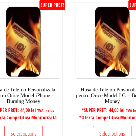
SUPER PRET!
SUP
a de Telefon Personalizata
Husa de Telefon Personali
tru Orice Model iPhone –
pentru Orice Model LG – B
Burning Money
Money
PER PRET:
44,00
lei
*SUPER PRET:
44,00
lei
TVA Inclus
TVA In
rtă Competitivă Monitorizată
*Ofertă Competitivă Monitor
Select options
Select options