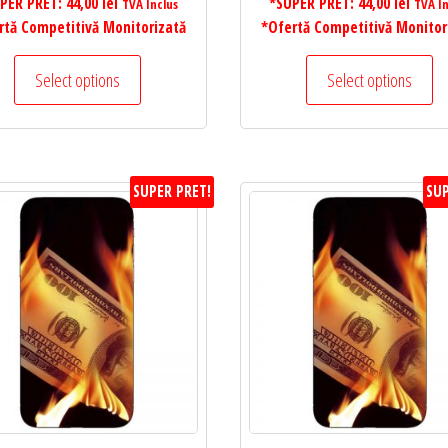
PER PRET:
44,00
lei
*SUPER PRET:
44,00
lei
TVA Inclus
TVA In
rtă Competitivă Monitorizată
*Ofertă Competitivă Monitor
Select options
Select options
SUPER PRET!
SUP