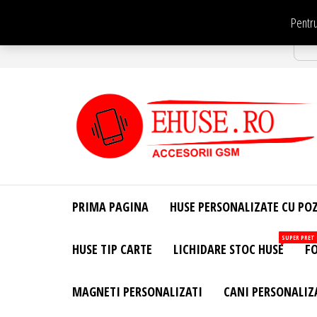
Sari
Pentru
la
Str
conținut
EHuse.ro –
EHuse.ro –
Huse
Site Oficial .
Personalizate
PRIMA PAGINA
HUSE PERSONALIZATE CU PO
Huse
Pentru Orice
Marca de
Personalizate
SUPER PRET
HUSE TIP CARTE
LICHIDARE STOC HUSE
FO
Telefon –
Diverse
Personalizari
MAGNETI PERSONALIZATI
CANI PERSONALIZ
– Accesorii
GSM