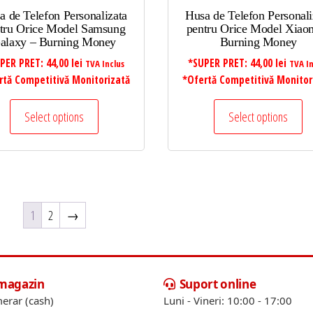
a de Telefon Personalizata
Husa de Telefon Personali
tru Orice Model Samsung
pentru Orice Model Xiao
alaxy – Burning Money
Burning Money
PER PRET:
44,00
lei
*SUPER PRET:
44,00
lei
TVA Inclus
TVA In
rtă Competitivă Monitorizată
*Ofertă Competitivă Monitor
Select options
Select options
1
2
→
 magazin
Suport online
erar (cash)
Luni - Vineri: 10:00 - 17:00