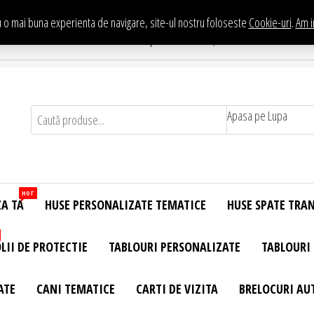
 o mai buna experienta de navigare, site-ul nostru foloseste
Cookie-uri
.
Am i
Te asteptam in Showroom eHuse.ro
. Constantin Brancusi Nr. 11 - Complex Potcoava, Sector 3 Titan - Bucur
Apasa pe Lupa
HOT
ZA TA
HUSE PERSONALIZATE TEMATICE
HUSE SPATE TRA
LII DE PROTECTIE
TABLOURI PERSONALIZATE
TABLOURI
ATE
CANI TEMATICE
CARTI DE VIZITA
BRELOCURI AU