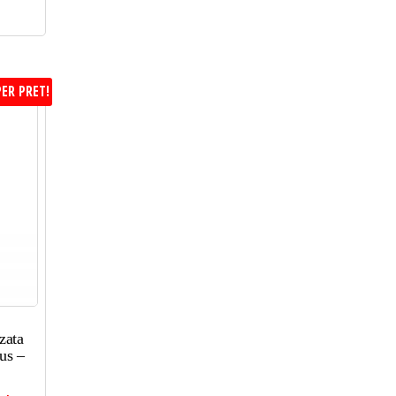
ER PRET!
zata
us –