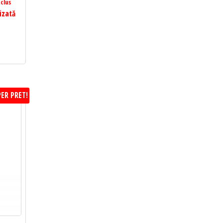
clus
izată
ER PRET!