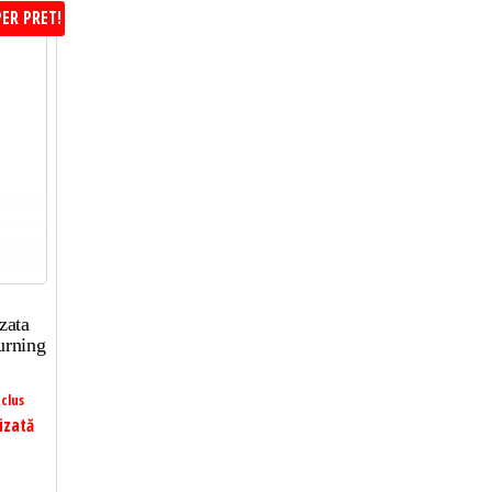
ER PRET!
zata
urning
clus
izată