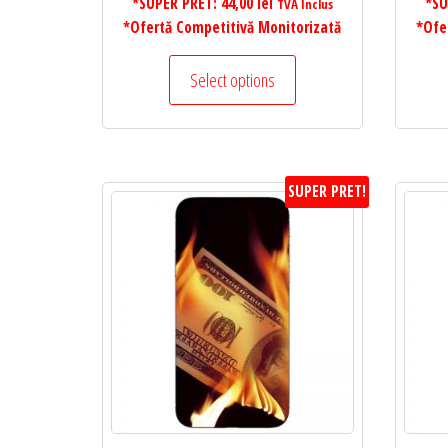
*SUPER PRET:
44,00
lei
*SU
TVA Inclus
*Ofertă Competitivă Monitorizată
*Ofe
Select options
SUPER PRET!