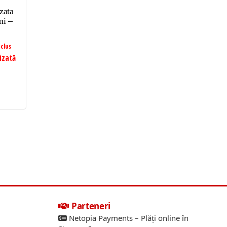
zata
mi –
clus
izată
Parteneri
Netopia Payments – Plăți online în