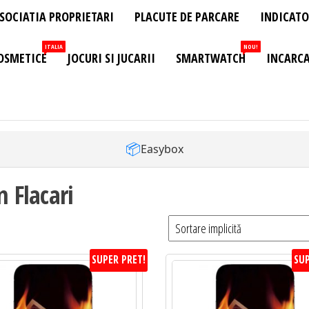
SOCIATIA PROPRIETARI
PLACUTE DE PARCARE
INDICATO
ITALIA
NOU!
OSMETICE
JOCURI SI JUCARII
SMARTWATCH
INCARCA
📦
Easybox
n Flacari
SUPER PRET!
SUP