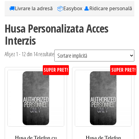
🚚
📦
👤
Livrare la adresă
Easybox
Ridicare personală
Husa Personalizata Acces
Interzis
Afișez 1 - 12 din 14 rezultate
SUPER PRET!
SUPER PRET!
Husa de Telefon cu
Husa de Telefon