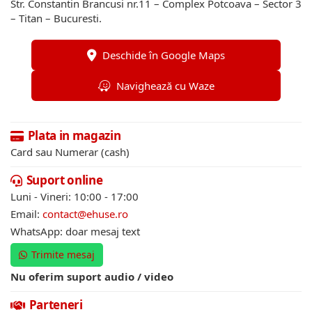
Str. Constantin Brancusi nr.11 – Complex Potcoava – Sector 3
– Titan – Bucuresti.
Deschide în Google Maps
Navighează cu Waze
Plata in magazin
Card sau Numerar (cash)
Suport online
Luni - Vineri: 10:00 - 17:00
Email:
contact@ehuse.ro
WhatsApp: doar mesaj text
Trimite mesaj
Nu oferim suport audio / video
Parteneri