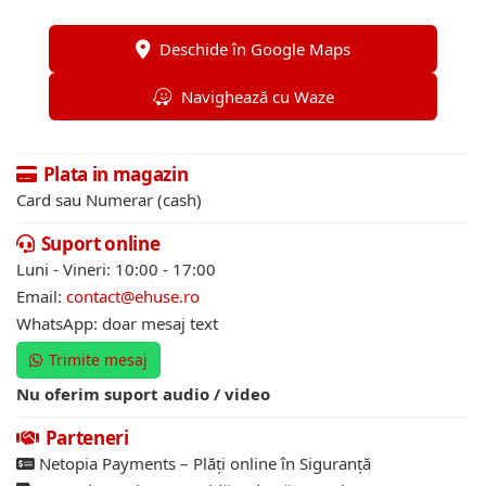
Deschide în Google Maps
Navighează cu Waze
Plata in magazin
Card sau Numerar (cash)
Suport online
Luni - Vineri: 10:00 - 17:00
Email:
contact@ehuse.ro
WhatsApp: doar mesaj text
Trimite mesaj
Nu oferim suport audio / video
Parteneri
Netopia Payments – Plăți online în Siguranță