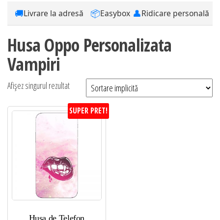
🚚
📦
👤
Livrare la adresă
Easybox
Ridicare personală
Husa Oppo Personalizata
Vampiri
Afișez singurul rezultat
SUPER PRET!
Husa de Telefon