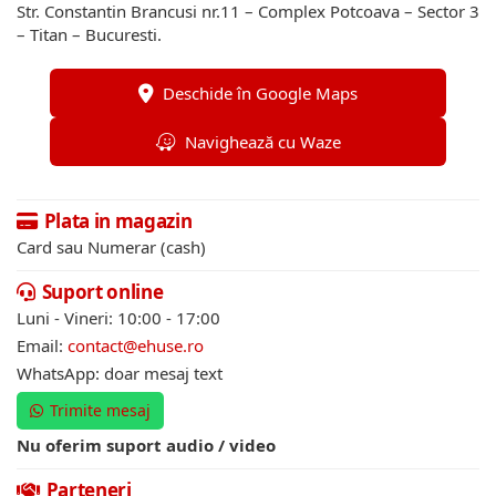
Str. Constantin Brancusi nr.11 – Complex Potcoava – Sector 3
– Titan – Bucuresti.
Deschide în Google Maps
Navighează cu Waze
Plata in magazin
Card sau Numerar (cash)
Suport online
Luni - Vineri: 10:00 - 17:00
Email:
contact@ehuse.ro
WhatsApp: doar mesaj text
Trimite mesaj
Nu oferim suport audio / video
Parteneri