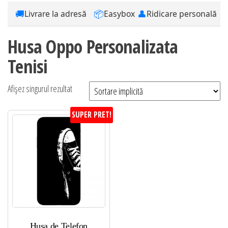
🚚
📦
👤
Livrare la adresă
Easybox
Ridicare personală
Husa Oppo Personalizata
Tenisi
Afișez singurul rezultat
SUPER PRET!
Husa de Telefon