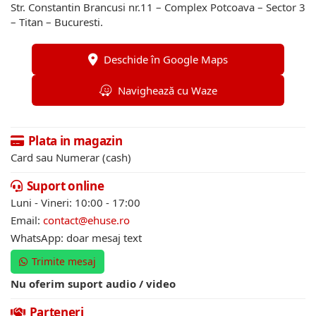
Str. Constantin Brancusi nr.11 – Complex Potcoava – Sector 3
– Titan – Bucuresti.
Deschide în Google Maps
Navighează cu Waze
Plata in magazin
Card sau Numerar (cash)
Suport online
Luni - Vineri: 10:00 - 17:00
Email:
contact@ehuse.ro
WhatsApp: doar mesaj text
Trimite mesaj
Nu oferim suport audio / video
Parteneri