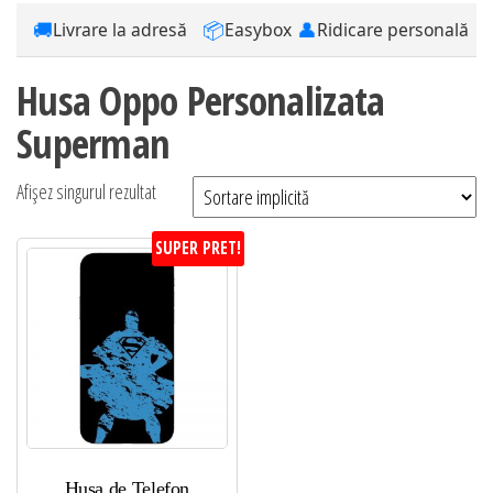
🚚
📦
👤
Livrare la adresă
Easybox
Ridicare personală
Husa Oppo Personalizata
Superman
Afișez singurul rezultat
SUPER PRET!
Husa de Telefon