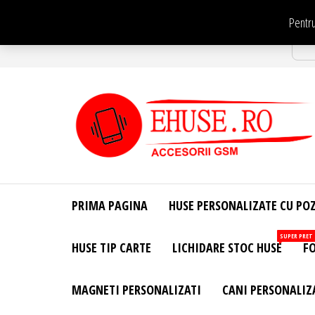
Sari
Pentru
la
Str
conținut
EHuse.ro –
EHuse.ro –
Huse
Site Oficial .
Personalizate
PRIMA PAGINA
HUSE PERSONALIZATE CU PO
Huse
Pentru Orice
Marca de
Personalizate
SUPER PRET
HUSE TIP CARTE
LICHIDARE STOC HUSE
FO
Telefon –
Diverse
Personalizari
MAGNETI PERSONALIZATI
CANI PERSONALIZ
– Accesorii
GSM