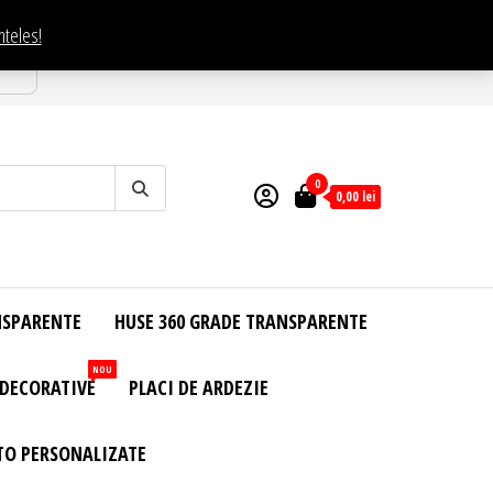
nteles!
esti
0
0,00
lei
NSPARENTE
HUSE 360 GRADE TRANSPARENTE
NOU
 DECORATIVE
PLACI DE ARDEZIE
TO PERSONALIZATE