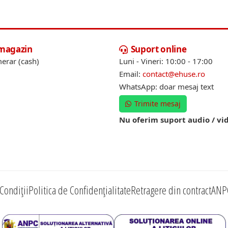
 magazin
Suport online
erar (cash)
Luni - Vineri: 10:00 - 17:00
Email:
contact@ehuse.ro
WhatsApp: doar mesaj text
Trimite mesaj
Nu oferim suport audio / vi
Condiții
Politica de Confidențialitate
Retragere din contract
ANP