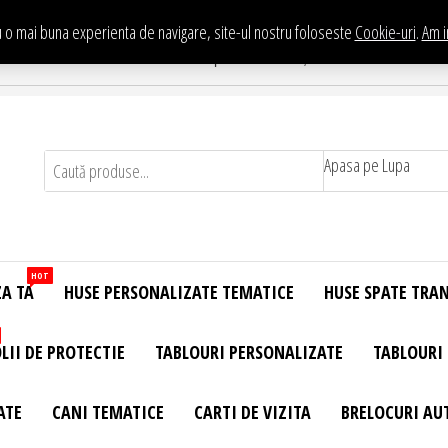
 o mai buna experienta de navigare, site-ul nostru foloseste
Cookie-uri
.
Am i
Te asteptam in Showroom eHuse.ro
. Constantin Brancusi Nr. 11 - Complex Potcoava, Sector 3 Titan - Bucur
Apasa pe Lupa
HOT
ZA TA
HUSE PERSONALIZATE TEMATICE
HUSE SPATE TRA
LII DE PROTECTIE
TABLOURI PERSONALIZATE
TABLOURI
ATE
CANI TEMATICE
CARTI DE VIZITA
BRELOCURI AU