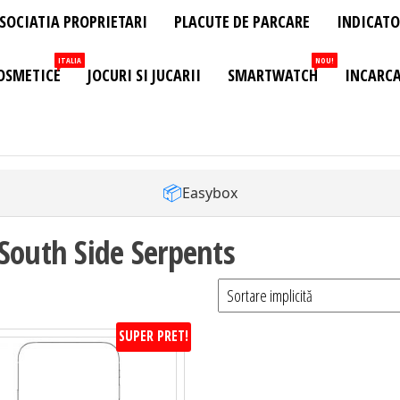
SOCIATIA PROPRIETARI
PLACUTE DE PARCARE
INDICATO
ITALIA
NOU!
OSMETICE
JOCURI SI JUCARII
SMARTWATCH
INCARCA
📦
Easybox
South Side Serpents
SUPER PRET!