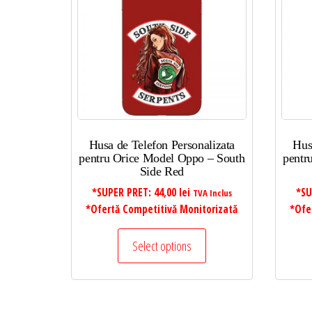
Husa de Telefon Personalizata
Hus
pentru Orice Model Oppo – South
pentr
Side Red
*SUPER PRET:
44,00
lei
*SU
TVA Inclus
*Ofertă Competitivă Monitorizată
*Ofe
Select options