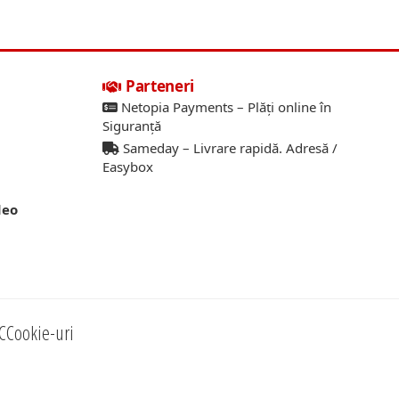
Parteneri
Netopia Payments – Plăți online în
Siguranță
Sameday – Livrare rapidă. Adresă /
Easybox
deo
C
Cookie-uri