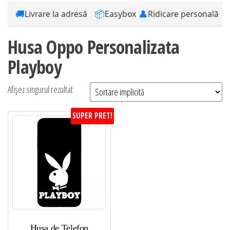
🚚
📦
👤
Livrare la adresă
Easybox
Ridicare personală
Husa Oppo Personalizata
Playboy
Afișez singurul rezultat
SUPER PRET!
Husa de Telefon