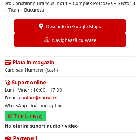
Str. Constantin Brancusi nr.11 – Complex Potcoava – Sector 3
– Titan – Bucuresti.
Deschide în Google Maps
Navighează cu Waze
Plata in magazin
Card sau Numerar (cash)
Suport online
Luni - Vineri: 10:00 - 17:00
Email:
contact@ehuse.ro
WhatsApp: doar mesaj text
Trimite mesaj
Nu oferim suport audio / video
Parteneri