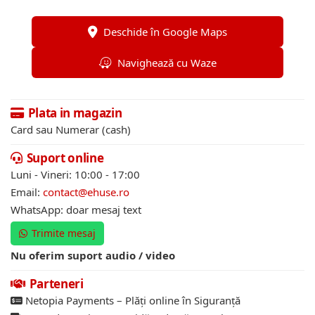
Deschide în Google Maps
Navighează cu Waze
Plata in magazin
Card sau Numerar (cash)
Suport online
Luni - Vineri: 10:00 - 17:00
Email:
contact@ehuse.ro
WhatsApp: doar mesaj text
Trimite mesaj
Nu oferim suport audio / video
Parteneri
Netopia Payments – Plăți online în Siguranță