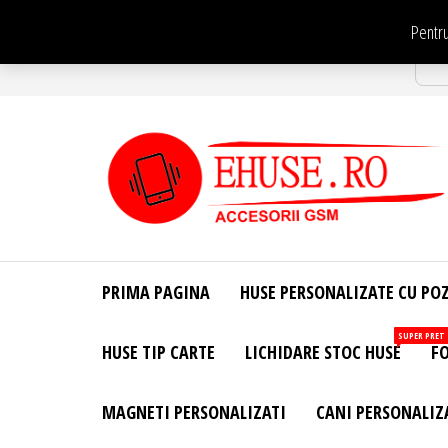
Sari
Pentru
la
Str
conținut
EHuse.ro –
EHuse.ro –
Huse
Site Oficial .
Personalizate
PRIMA PAGINA
HUSE PERSONALIZATE CU PO
Huse
Pentru Orice
Marca de
Personalizate
SUPER PRET
HUSE TIP CARTE
LICHIDARE STOC HUSE
FO
Telefon –
Diverse
Personalizari
MAGNETI PERSONALIZATI
CANI PERSONALIZ
– Accesorii
GSM