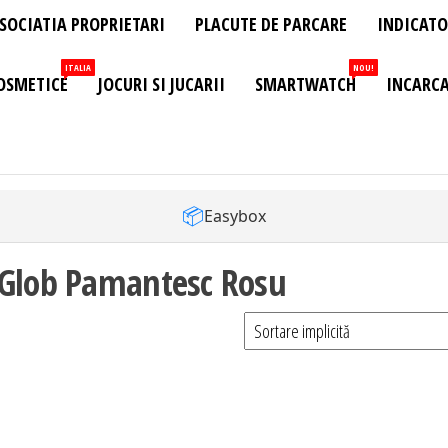
SOCIATIA PROPRIETARI
PLACUTE DE PARCARE
INDICATO
ITALIA
NOU!
OSMETICE
JOCURI SI JUCARII
SMARTWATCH
INCARCA
📦
Easybox
 Glob Pamantesc Rosu