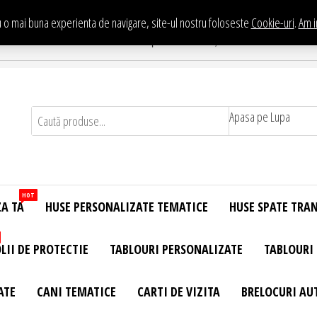
 o mai buna experienta de navigare, site-ul nostru foloseste
Cookie-uri
.
Am i
Te asteptam in Showroom eHuse.ro
. Constantin Brancusi Nr. 11 - Complex Potcoava, Sector 3 Titan - Bucur
Apasa pe Lupa
HOT
ZA TA
HUSE PERSONALIZATE TEMATICE
HUSE SPATE TRA
LII DE PROTECTIE
TABLOURI PERSONALIZATE
TABLOURI
ATE
CANI TEMATICE
CARTI DE VIZITA
BRELOCURI AU