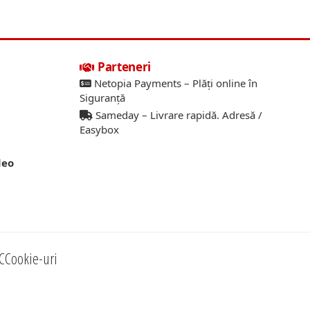
Parteneri
Netopia Payments – Plăți online în
Siguranță
Sameday – Livrare rapidă. Adresă /
Easybox
deo
C
Cookie-uri