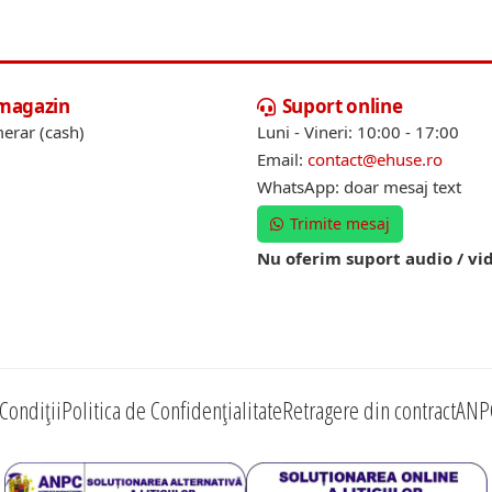
 magazin
Suport online
erar (cash)
Luni - Vineri: 10:00 - 17:00
Email:
contact@ehuse.ro
WhatsApp: doar mesaj text
Trimite mesaj
Nu oferim suport audio / vi
Condiții
Politica de Confidențialitate
Retragere din contract
ANP