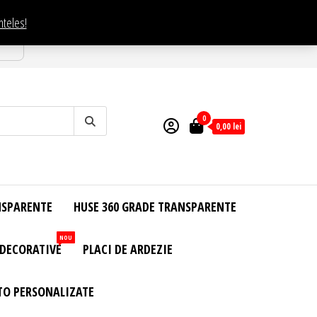
nteles!
esti
0
0,00
lei
NSPARENTE
HUSE 360 GRADE TRANSPARENTE
NOU
 DECORATIVE
PLACI DE ARDEZIE
TO PERSONALIZATE