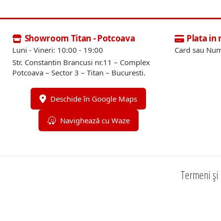
Showroom Titan - Potcoava
Plata in
Luni - Vineri: 10:00 - 19:00
Card sau Num
Str. Constantin Brancusi nr.11 – Complex
Potcoava – Sector 3 – Titan – Bucuresti.
Deschide în Google Maps
Navighează cu Waze
Termeni și 