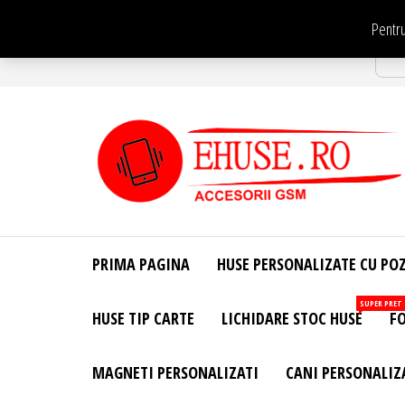
Sari
Pentru
la
Str
conținut
EHuse.ro –
EHuse.ro –
Huse
Site Oficial .
Personalizate
PRIMA PAGINA
HUSE PERSONALIZATE CU PO
Huse
Pentru Orice
Marca de
Personalizate
SUPER PRET
HUSE TIP CARTE
LICHIDARE STOC HUSE
FO
Telefon –
Diverse
Personalizari
MAGNETI PERSONALIZATI
CANI PERSONALIZ
– Accesorii
GSM