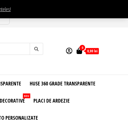
nteles!
esti
0
0,00
lei
NSPARENTE
HUSE 360 GRADE TRANSPARENTE
NOU
 DECORATIVE
PLACI DE ARDEZIE
TO PERSONALIZATE