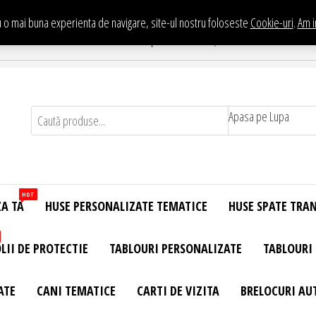
 o mai buna experienta de navigare, site-ul nostru foloseste
Cookie-uri
.
Am i
Te asteptam in Showroom eHuse.ro
. Constantin Brancusi Nr. 11 - Complex Potcoava, Sector 3 Titan - Bucur
Apasa pe Lupa
HOT
ZA TA
HUSE PERSONALIZATE TEMATICE
HUSE SPATE TRA
LII DE PROTECTIE
TABLOURI PERSONALIZATE
TABLOURI
ATE
CANI TEMATICE
CARTI DE VIZITA
BRELOCURI AU