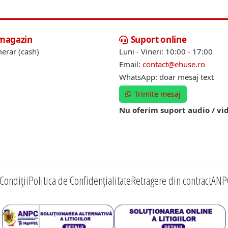
 magazin
Suport online
erar (cash)
Luni - Vineri: 10:00 - 17:00
Email:
contact@ehuse.ro
WhatsApp: doar mesaj text
Trimite mesaj
Nu oferim suport audio / vi
Condiții
Politica de Confidențialitate
Retragere din contract
ANP