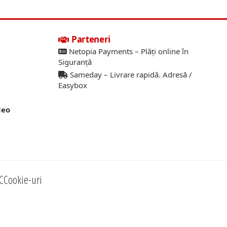
Parteneri
Netopia Payments – Plăți online în
Siguranță
Sameday – Livrare rapidă. Adresă /
Easybox
deo
C
Cookie-uri