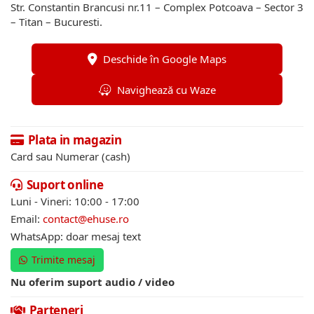
Str. Constantin Brancusi nr.11 – Complex Potcoava – Sector 3
– Titan – Bucuresti.
Deschide în Google Maps
Navighează cu Waze
Plata in magazin
Card sau Numerar (cash)
Suport online
Luni - Vineri: 10:00 - 17:00
Email:
contact@ehuse.ro
WhatsApp: doar mesaj text
Trimite mesaj
Nu oferim suport audio / video
Parteneri