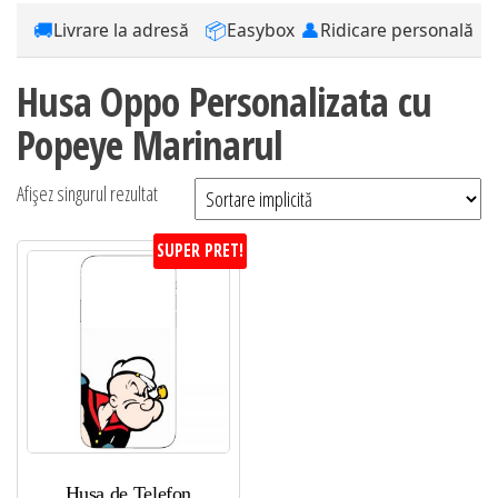
🚚
📦
👤
Livrare la adresă
Easybox
Ridicare personală
Husa Oppo Personalizata cu
Popeye Marinarul
Afișez singurul rezultat
SUPER PRET!
Husa de Telefon