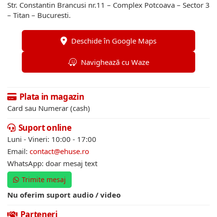
Str. Constantin Brancusi nr.11 – Complex Potcoava – Sector 3
– Titan – Bucuresti.
Deschide în Google Maps
Navighează cu Waze
Plata in magazin
Card sau Numerar (cash)
Suport online
Luni - Vineri: 10:00 - 17:00
Email:
contact@ehuse.ro
WhatsApp: doar mesaj text
Trimite mesaj
Nu oferim suport audio / video
Parteneri