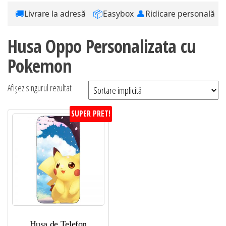
🚚
📦
👤
Livrare la adresă
Easybox
Ridicare personală
Husa Oppo Personalizata cu
Pokemon
Afișez singurul rezultat
SUPER PRET!
Husa de Telefon