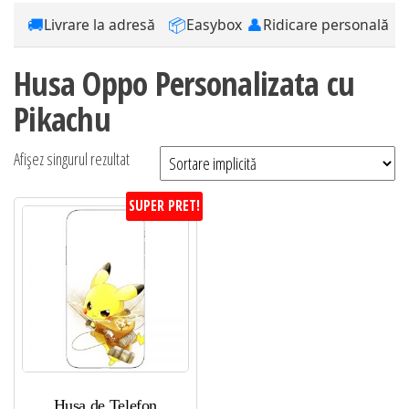
🚚
📦
👤
Livrare la adresă
Easybox
Ridicare personală
Husa Oppo Personalizata cu
Pikachu
Afișez singurul rezultat
SUPER PRET!
Husa de Telefon