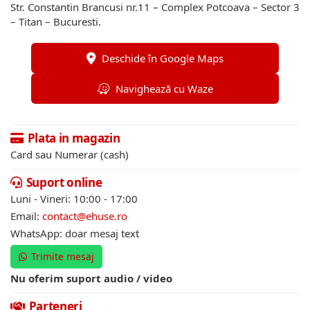
Str. Constantin Brancusi nr.11 – Complex Potcoava – Sector 3
– Titan – Bucuresti.
Deschide în Google Maps
Navighează cu Waze
Plata in magazin
Card sau Numerar (cash)
Suport online
Luni - Vineri: 10:00 - 17:00
Email:
contact@ehuse.ro
WhatsApp: doar mesaj text
Trimite mesaj
Nu oferim suport audio / video
Parteneri