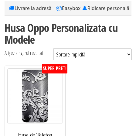
🚚
📦
👤
Livrare la adresă
Easybox
Ridicare personală
Husa Oppo Personalizata cu
Modele
Afișez singurul rezultat
SUPER PRET!
Husa de Telefon