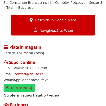
Str. Constantin Brancusi nr.11 – Complex Potcoava – Sector 3
– Titan – Bucuresti.
Deschide în Google Maps
Navighează cu Waze
Plata in magazin
Card sau Numerar (cash)
Suport online
Luni - Vineri: 10:00 - 17:00
Email:
contact@ehuse.ro
WhatsApp: doar mesaj text
Trimite mesaj
Nu oferim suport audio / video
Parteneri