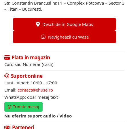
Str. Constantin Brancusi nr.11 – Complex Potcoava – Sector 3
– Titan – Bucuresti.
Deschide în Google Maps
Navighează cu Waze
Plata in magazin
Card sau Numerar (cash)
Suport online
Luni - Vineri: 10:00 - 17:00
Email:
contact@ehuse.ro
WhatsApp: doar mesaj text
Trimite mesaj
Nu oferim suport audio / video
Parteneri