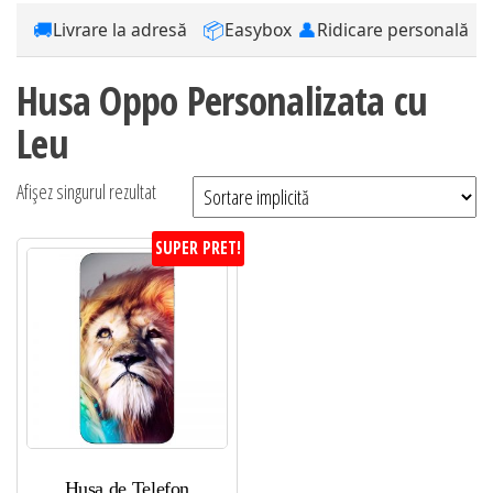
🚚
📦
👤
Livrare la adresă
Easybox
Ridicare personală
Husa Oppo Personalizata cu
Leu
Afișez singurul rezultat
SUPER PRET!
Husa de Telefon