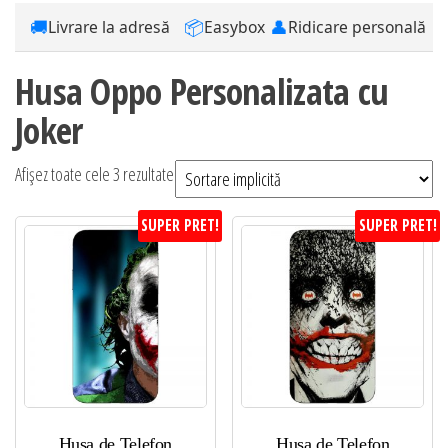
🚚
📦
👤
Livrare la adresă
Easybox
Ridicare personală
Husa Oppo Personalizata cu
Joker
Afișez toate cele 3 rezultate
SUPER PRET!
SUPER PRET!
Husa de Telefon
Husa de Telefon