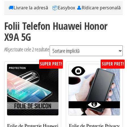
🚚
📦
👤
Livrare la adresă
Easybox
Ridicare personală
Folii Telefon Huawei Honor
X9A 5G
Afișez toate cele 2 rezultate
SUPER PRET!
SUPER PRET!
Folie de Protectie Huawei
Folie de Protectie Privacy