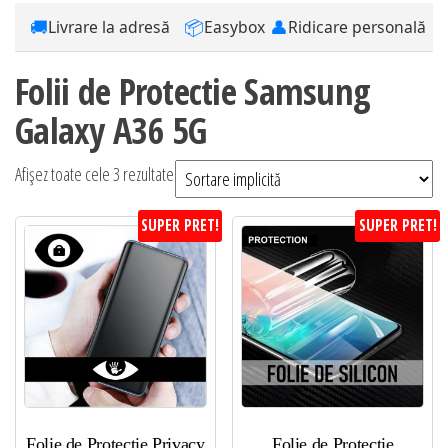
🚚
📦
👤
Livrare la adresă
Easybox
Ridicare personală
Folii de Protectie Samsung
Galaxy A36 5G
Afișez toate cele 3 rezultate
SUPER PRET!
SUPER PRET!
Folie de Protectie Privacy
Folie de Protectie