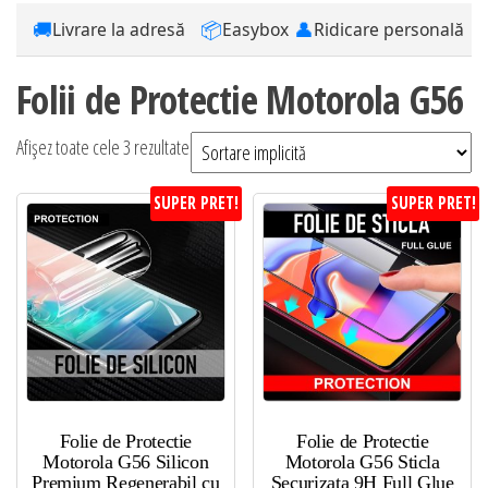
🚚
📦
👤
Livrare la adresă
Easybox
Ridicare personală
Folii de Protectie Motorola G56
Afișez toate cele 3 rezultate
SUPER PRET!
SUPER PRET!
Folie de Protectie
Folie de Protectie
Motorola G56 Silicon
Motorola G56 Sticla
Premium Regenerabil cu
Securizata 9H Full Glue