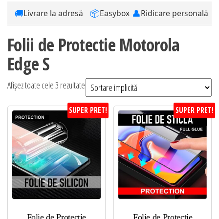
🚚
📦
👤
Livrare la adresă
Easybox
Ridicare personală
Folii de Protectie Motorola
Edge S
Afișez toate cele 3 rezultate
SUPER PRET!
SUPER PRET!
Folie de Protectie
Folie de Protectie